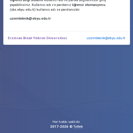
Öğrenci Bilgi Sistemi
kullanıcı adı ve parola bilgilerinizle giriş
yapabilirsiniz. Kullanıcı adı ve parolanız
öğrenci otomasyonu
(obs.ebyu.edu.tr) kullanıcı adı ve parolanızdır.
uzemteknik@ebyu.edu.tr
Erzincan Binali Yıldırım Üniversitesi
uzemteknik@ebyu.edu.tr
;
Her hakkı saklıdır.
2017-2026 ©
Toltek